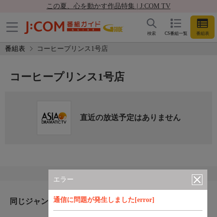
この夏、心を動かす作品特集 | J:COM TV
検索
CS番組一覧
番組表
番組表
コーヒープリンス1号店
コーヒープリンス1号店
直近の放送予定はありません
エラー
通信に問題が発生しました[error]
同じジャンルのおすすめ番組