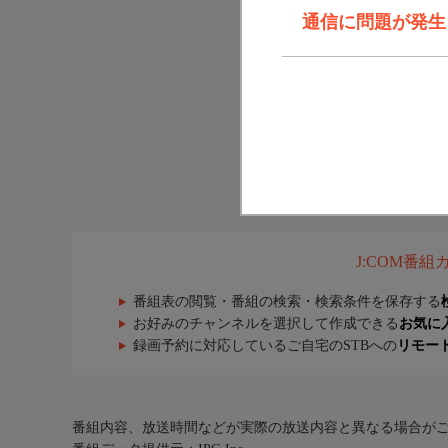
通信に問題が発生しま
J:COM番
番組表の閲覧・番組の検索・検索条件を保存する
お好みのチャンネルを選択して作成できる
お気に
録画予約に対応しているご自宅のSTBへの
リモー
番組内容、放送時間などが実際の放送内容と異なる場合が