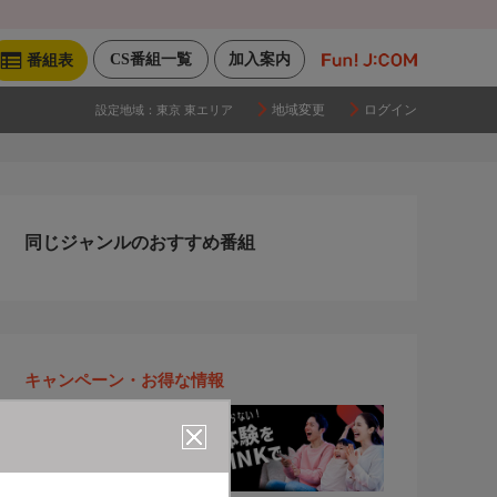
CS番組一覧
加入案内
番組表
地域変更
ログイン
設定地域：
東京 東エリア
同じジャンルのおすすめ番組
キャンペーン・お得な情報