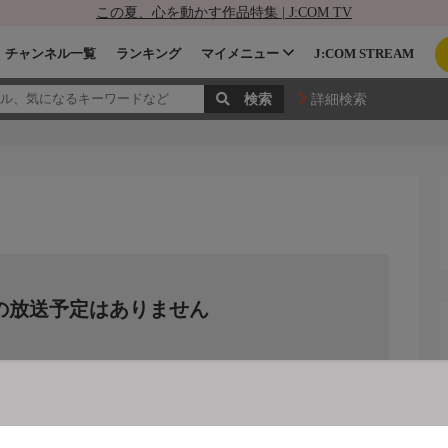
この夏、心を動かす作品特集 | J:COM TV
チャンネル一覧
ランキング
マイメニュー
J:COM STREAM
詳細検索
の放送予定はありません