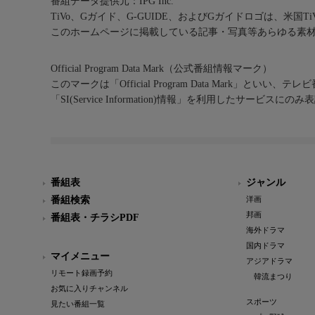
番組データ提供元：IPG Inc.
TiVo、Gガイド、G-GUIDE、およびGガイドロゴは、米国T
このホームページに掲載している記事・写真等あらゆる素
Official Program Data Mark（公式番組情報マーク）
このマークは「Official Program Data Mark」といい
「SI(Service Information)情報」を利用したサービ
番組表
ジャンル
番組検索
洋画
邦画
番組表・チラシPDF
海外ドラマ
国内ドラマ
マイメニュー
アジアドラマ
リモート録画予約
韓流まつり
お気に入りチャンネル
スポーツ
見たい番組一覧