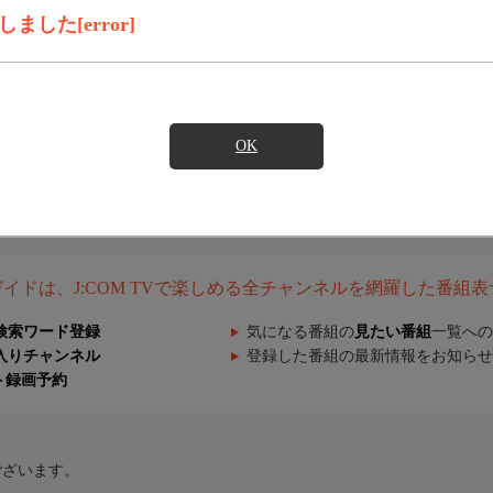
した[error]
OK
組ガイドは、J:COM TVで楽しめる全チャンネルを網羅した番組
検索ワード登録
気になる番組の
見たい番組
一覧への
入りチャンネル
登録した番組の最新情報をお知らせ
ト録画予約
ございます。