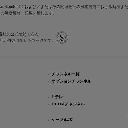
iVo Brands LLCおよび／またはその関連会社の日本国内における商標
材の無断複写・転載を禁じます。
、テレビ番組の公式情報である
スにのみ表記が許されているマークです。
チャンネル一覧
オプションチャンネル
J:テレ
J:COMチャンネル
ケーブル4K