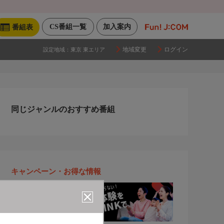
CS番組一覧
加入案内
番組表
地域変更
ログイン
設定地域：
東京 東エリア
同じジャンルのおすすめ番組
キャンペーン・お得な情報