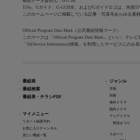
番組データ提供元：IPG Inc.
TiVo、Gガイド、G-GUIDE、およびGガイドロゴは、米国T
このホームページに掲載している記事・写真等あらゆる素
Official Program Data Mark（公式番組情報マーク）
このマークは「Official Program Data Mark」といい
「SI(Service Information)情報」を利用したサービ
番組表
ジャンル
番組検索
洋画
邦画
番組表・チラシPDF
海外ドラマ
国内ドラマ
マイメニュー
アジアドラマ
リモート録画予約
韓流まつり
お気に入りチャンネル
スポーツ
見たい番組一覧