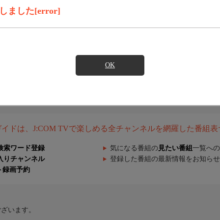
した[error]
OK
組ガイドは、J:COM TVで楽しめる全チャンネルを網羅した番組
検索ワード登録
気になる番組の
見たい番組
一覧への
入りチャンネル
登録した番組の最新情報をお知らせ
ト録画予約
ございます。