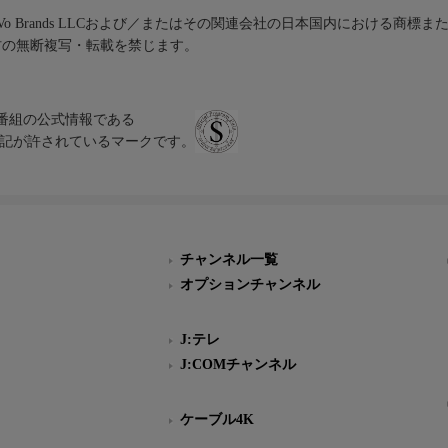
iVo Brands LLCおよび／またはその関連会社の日本国内における商標
材の無断複写・転載を禁じます。
、テレビ番組の公式情報である
スにのみ表記が許されているマークです。
チャンネル一覧
オプションチャンネル
J:テレ
J:COMチャンネル
ケーブル4K