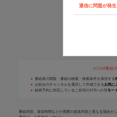
通信に問題が発生しま
J:COM番
番組表の閲覧・番組の検索・検索条件を保存する
お好みのチャンネルを選択して作成できる
お気に
録画予約に対応しているご自宅のSTBへの
リモー
番組内容、放送時間などが実際の放送内容と異なる場合が