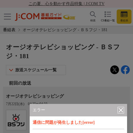
この夏、心を動かす作品特集 | J:COM TV
検索
CS番組一覧
番組表
番組表
オージオテレビショッピング - ＢＳフジ・181
オージオテレビショッピング - ＢＳフ
ジ・181
放送スケジュール一覧
前回の放送
オージオテレビショッピング
7月22日(水)
04:25〜04:55
エラー
Ch.181
ＢＳフジ・181
通信に問題が発生しました[error]