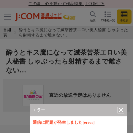
この夏、心を動かす作品特集 | J:COM TV
検索
CS番組一覧
番組表
番組
酔うとキス魔になって滅茶苦茶エロい美人秘書 しゃぶった
表
ら射精するまで離さない…
酔うとキス魔になって滅茶苦茶エロい美
人秘書 しゃぶったら射精するまで離さ
ない…
直近の放送予定はありません
エラー
通信に問題が発生しました[error]