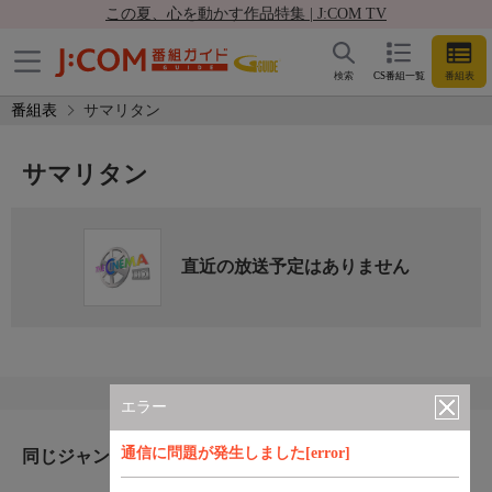
この夏、心を動かす作品特集 | J:COM TV
検索
CS番組一覧
番組表
番組表
サマリタン
サマリタン
直近の放送予定はありません
エラー
通信に問題が発生しました[error]
同じジャンルのおすすめ番組