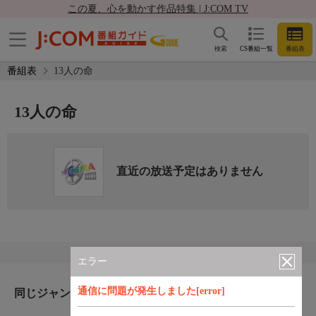
この夏、心を動かす作品特集 | J:COM TV
検索
CS番組一覧
番組表
番組表
13人の命
13人の命
直近の放送予定はありません
エラー
通信に問題が発生しました[error]
同じジャンルのおすすめ番組