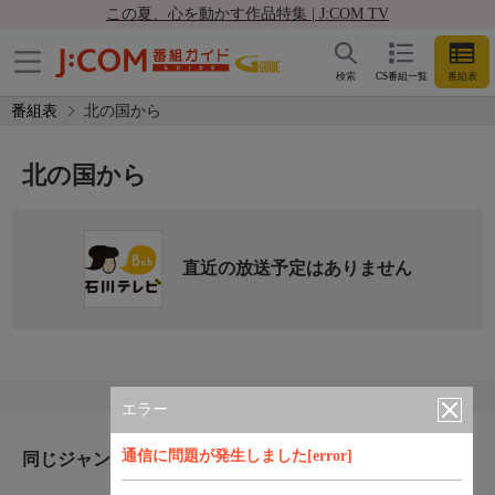
この夏、心を動かす作品特集 | J:COM TV
検索
CS番組一覧
番組表
番組表
北の国から
北の国から
直近の放送予定はありません
エラー
通信に問題が発生しました[error]
同じジャンルのおすすめ番組