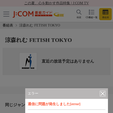
この夏、心を動かす作品特集 | J:COM TV
検索
CS番組一覧
番組表
番組表
涼森れむ FETISH TOKYO
涼森れむ FETISH TOKYO
直近の放送予定はありません
エラー
通信に問題が発生しました[error]
同じジャンルのおすすめ番組