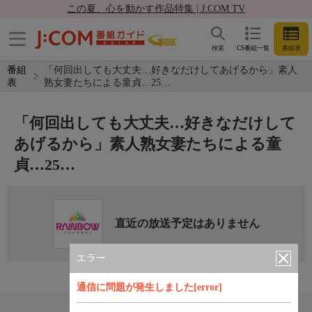
この夏、心を動かす作品特集 | J:COM TV
検索
CS番組一覧
番組表
番組
「何回出しても大丈夫…好きなだけしてあげるから」素人
表
熟女妻たちによる童貞…25…
「何回出しても大丈夫…好きなだけして
あげるから」素人熟女妻たちによる童
貞…25…
直近の放送予定はありません
エラー
通信に問題が発生しました[error]