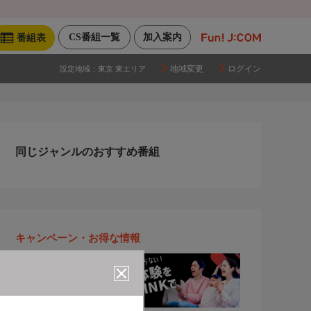
CS番組一覧
加入案内
番組表
地域変更
ログイン
設定地域：
東京 東エリア
同じジャンルのおすすめ番組
キャンペーン・お得な情報