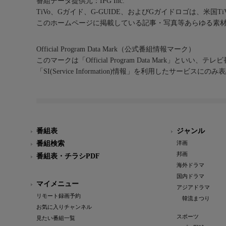
番組データ提供元：IPG Inc.
TiVo、Gガイド、G-GUIDE、およびGガイドロゴは、米国T
このホームページに掲載している記事・写真等あらゆる素
Official Program Data Mark（公式番組情報マーク）
このマークは「Official Program Data Mark」といい
「SI(Service Information)情報」を利用したサービ
番組表
ジャンル
番組検索
洋画
邦画
番組表・チラシPDF
海外ドラマ
国内ドラマ
マイメニュー
アジアドラマ
リモート録画予約
韓流まつり
お気に入りチャンネル
スポーツ
見たい番組一覧