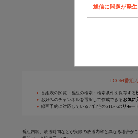
通信に問題が発生しま
J:COM番
番組表の閲覧・番組の検索・検索条件を保存する
お好みのチャンネルを選択して作成できる
お気に
録画予約に対応しているご自宅のSTBへの
リモー
番組内容、放送時間などが実際の放送内容と異なる場合が