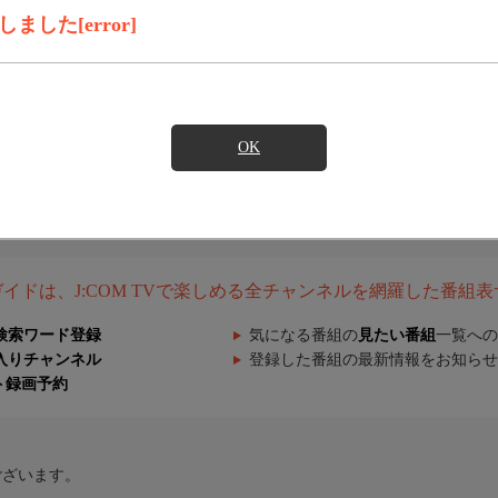
した[error]
OK
組ガイドは、J:COM TVで楽しめる全チャンネルを網羅した番組
検索ワード登録
気になる番組の
見たい番組
一覧への
入りチャンネル
登録した番組の最新情報をお知らせ
ト録画予約
ございます。