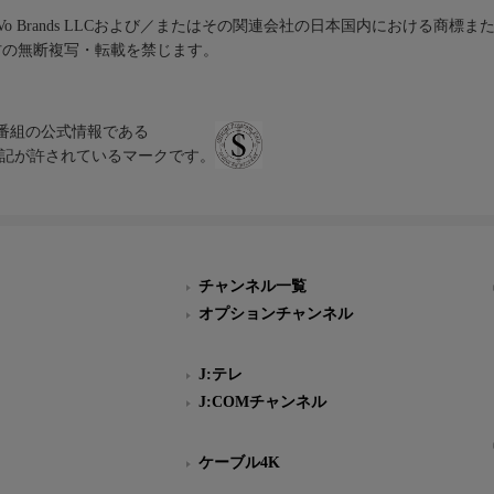
iVo Brands LLCおよび／またはその関連会社の日本国内における商標
材の無断複写・転載を禁じます。
、テレビ番組の公式情報である
スにのみ表記が許されているマークです。
チャンネル一覧
オプションチャンネル
J:テレ
J:COMチャンネル
ケーブル4K