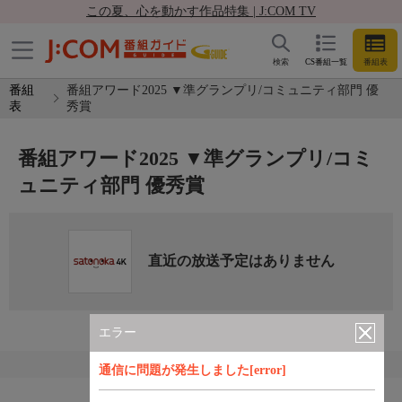
この夏、心を動かす作品特集 | J:COM TV
検索
CS番組一覧
番組表
番組
番組アワード2025 ▼準グランプリ/コミュニティ部門 優
表
秀賞
番組アワード2025 ▼準グランプリ/コミ
ュニティ部門 優秀賞
直近の放送予定はありません
エラー
通信に問題が発生しました[error]