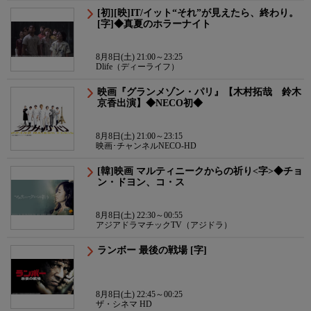
[初][映]IT/イット“それ”が見えたら、終わり。
[字]◆真夏のホラーナイト
8月8日(土) 21:00～23:25
Dlife（ディーライフ）
映画『グランメゾン・パリ』【木村拓哉 鈴木
京香出演】◆NECO初◆
8月8日(土) 21:00～23:15
映画･チャンネルNECO-HD
[韓]映画 マルティニークからの祈り<字>◆チョ
ン・ドヨン、コ・ス
8月8日(土) 22:30～00:55
アジアドラマチックTV（アジドラ）
ランボー 最後の戦場 [字]
8月8日(土) 22:45～00:25
ザ・シネマ HD