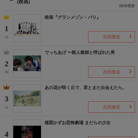
(映画)
08/06更新
映画『グランメゾン・パリ』
1
次回放送
(-)
でっちあげ 〜殺人教師と呼ばれた男
2
次回放送
(4)
あの花が咲く丘で、君とまた出会えたら。
3
次回放送
(-)
楳図かずお恐怖劇場 まだらの少女
4