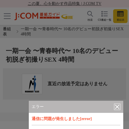
この夏、心を動かす作品特集 | J:COM TV
検索
CS番組一覧
番組表
番組
一期一会 〜青春時代〜 10名のデビュー初脱ぎ初撮りSEX
表
4時間
一期一会 〜青春時代〜 10名のデビュー
初脱ぎ初撮りSEX 4時間
直近の放送予定はありません
エラー
通信に問題が発生しました[error]