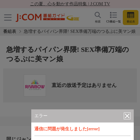
この夏、心を動かす作品特集 | J:COM TV
検索
CS番組一覧
番組表
番組表
急増するパイパン界隈! SEX準備万端のつるぷに美マン娘
急増するパイパン界隈! SEX準備万端の
つるぷに美マン娘
直近の放送予定はありません
エラー
通信に問題が発生しました[error]
同じジャンルのおすすめ番組