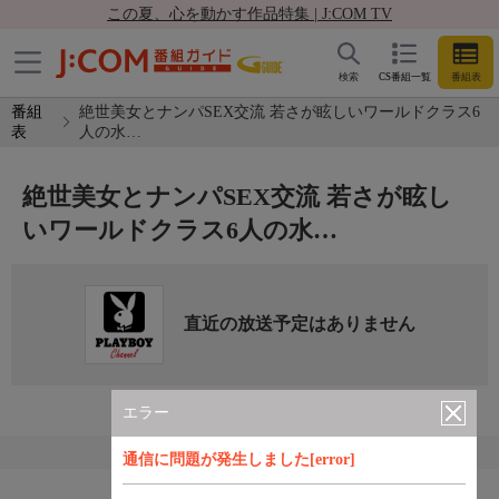
この夏、心を動かす作品特集 | J:COM TV
検索
CS番組一覧
番組表
番組
絶世美女とナンパSEX交流 若さが眩しいワールドクラス6
表
人の水…
絶世美女とナンパSEX交流 若さが眩し
いワールドクラス6人の水…
直近の放送予定はありません
エラー
通信に問題が発生しました[error]