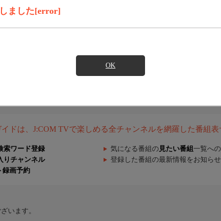
した[error]
OK
組ガイドは、J:COM TVで楽しめる全チャンネルを網羅した番組
検索ワード登録
気になる番組の
見たい番組
一覧への
入りチャンネル
登録した番組の最新情報をお知らせ
ト録画予約
ございます。