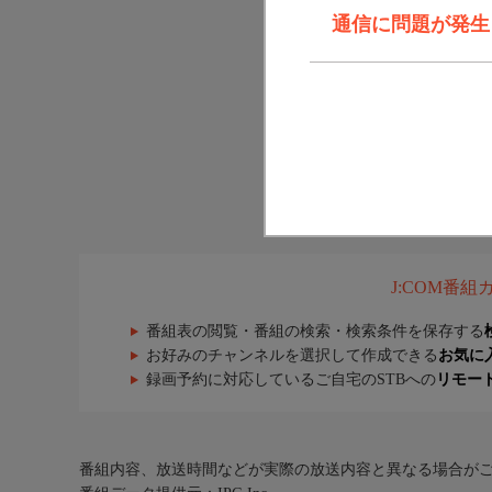
通信に問題が発生しま
J:COM番
番組表の閲覧・番組の検索・検索条件を保存する
お好みのチャンネルを選択して作成できる
お気に
録画予約に対応しているご自宅のSTBへの
リモー
番組内容、放送時間などが実際の放送内容と異なる場合が