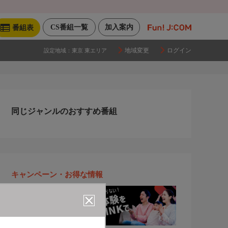
CS番組一覧
加入案内
番組表
地域変更
ログイン
設定地域：
東京 東エリア
同じジャンルのおすすめ番組
キャンペーン・お得な情報