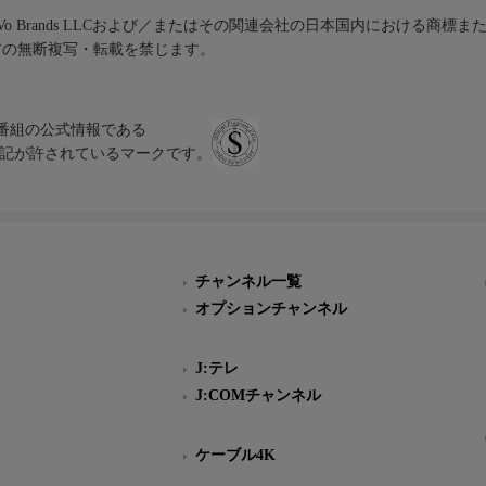
iVo Brands LLCおよび／またはその関連会社の日本国内における商標
材の無断複写・転載を禁じます。
、テレビ番組の公式情報である
スにのみ表記が許されているマークです。
チャンネル一覧
オプションチャンネル
J:テレ
J:COMチャンネル
ケーブル4K