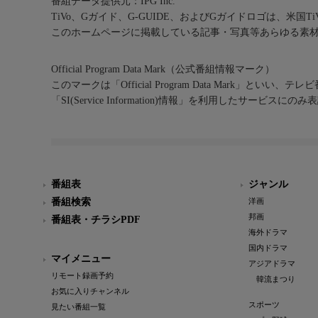
番組データ提供元：IPG Inc.
TiVo、Gガイド、G-GUIDE、およびGガイドロゴは、米国T
このホームページに掲載している記事・写真等あらゆる素
Official Program Data Mark（公式番組情報マーク）
このマークは「Official Program Data Mark」といい
「SI(Service Information)情報」を利用したサービ
番組表
ジャンル
番組検索
洋画
邦画
番組表・チラシPDF
海外ドラマ
国内ドラマ
マイメニュー
アジアドラマ
リモート録画予約
韓流まつり
お気に入りチャンネル
スポーツ
見たい番組一覧