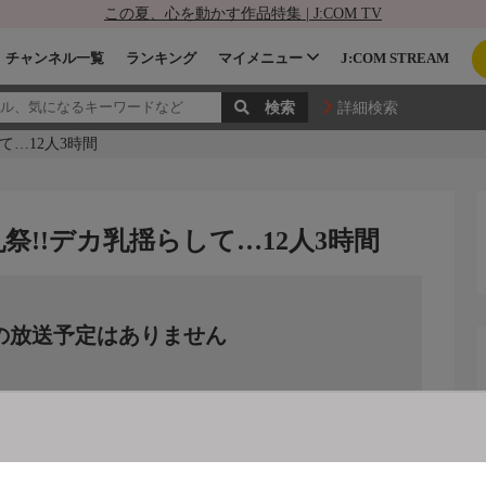
この夏、心を動かす作品特集 | J:COM TV
チャンネル一覧
ランキング
マイメニュー
J:COM STREAM
詳細検索
て…12人3時間
祭!!デカ乳揺らして…12人3時間
の放送予定はありません