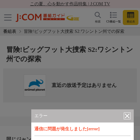
この夏、心を動かす作品特集 | J:COM TV
検索
CS番組一覧
番組表
番組表
冒険!ビッグフット大捜索 S2:ワシントン州での探索
冒険!ビッグフット大捜索 S2:ワシントン
州での探索
直近の放送予定はありません
エラー
通信に問題が発生しました[error]
同じジャンルのおすすめ番組