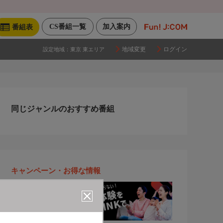
CS番組一覧
加入案内
番組表
地域変更
ログイン
設定地域：
東京 東エリア
同じジャンルのおすすめ番組
キャンペーン・お得な情報