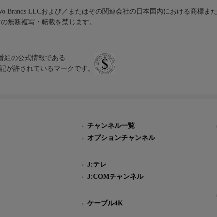
iVo Brands LLCおよび／またはその関連会社の日本国内における商標
材の無断複写・転載を禁じます。
、テレビ番組の公式情報である
スにのみ表記が許されているマークです。
チャンネル一覧
オプションチャンネル
J:テレ
J:COMチャンネル
ケーブル4K