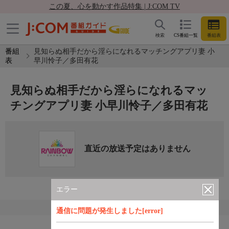
この夏、心を動かす作品特集 | J:COM TV
検索
CS番組一覧
番組表
番組
見知らぬ相手だから淫らになれるマッチングアプリ妻 小
表
早川怜子／多田有花
見知らぬ相手だから淫らになれるマッ
チングアプリ妻 小早川怜子／多田有花
直近の放送予定はありません
エラー
通信に問題が発生しました[error]