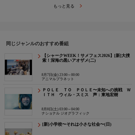
もっと見る
同じジャンルのおすすめ番組
【シャークWEEK！サメフェス2026】[新]大捜
索！深海の黒いアオザメ(二)
8月7日(金) 23:00～00:00
アニマルプラネット
ＰＯＬＥ ＴＯ ＰＯＬＥ〜未知への挑戦 Ｗ
ＩＴＨ ウィル・スミス 声：東地宏樹
8月8日(土) 03:00～04:00
ナショナル ジオグラフィック
[新]小学校〜それは小さな社会〜(日)