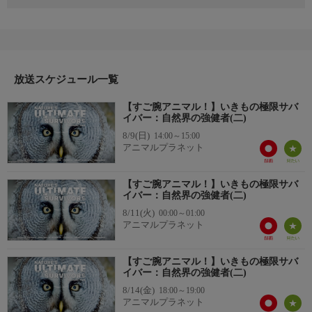
第1話では、自然界で最も“タフ”な動物たちトップ20をカウント
ダウン形式で紹介。極寒の北極を生き抜くホッキョクギツネ、灼
熱の砂漠を疾走するアリ、毒を持つコモドドラゴン、氷河期を生
き延びたジャコウウシなど、驚異的な進化と適応力を持つ生き物
たちが登場。鎧のような鱗、超人的な持久力、強靭な免疫力な
ど、さまざまな“タフさ”を武器に生き抜く彼らの姿は、現代の科
放送スケジュール一覧
学や医療にも影響を与えています。
【すご腕アニマル！】いきもの極限サバ
イバー：自然界の強健者(二)
8/9(日)
14:00～15:00
アニマルプラネット
【すご腕アニマル！】いきもの極限サバ
イバー：自然界の強健者(二)
8/11(火)
00:00～01:00
アニマルプラネット
【すご腕アニマル！】いきもの極限サバ
イバー：自然界の強健者(二)
8/14(金)
18:00～19:00
アニマルプラネット