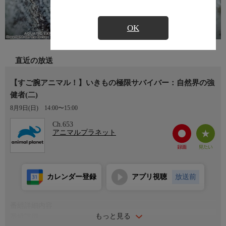
OK
直近の放送
【すご腕アニマル！】いきもの極限サバイバー：自然界の強
健者(二)
8月9日(日)
14:00〜15:00
Ch.653
アニマルプラネット
カレンダー登録
アプリ視聴
放送前
番組詳細内容
もっと見る
番組詳細