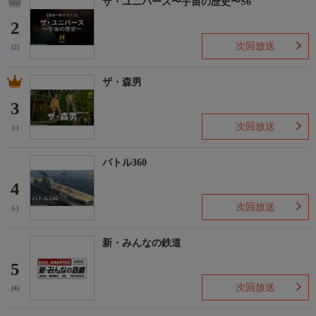
ザ・ユニバース〜宇宙の歴史〜S6
2
次回放送
(2)
ザ・森男
3
次回放送
(-)
バトル360
4
次回放送
(-)
新・みんなの鉄道
5
次回放送
(4)