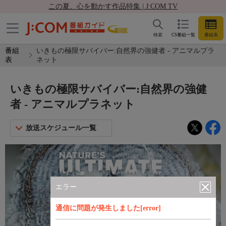
この夏、心を動かす作品特集 | J:COM TV
検索
CS番組一覧
番組表
番組
いきもの極限サバイバー:自然界の強健者 - アニマルプラ
表
ネット
いきもの極限サバイバー:自然界の強健
者 - アニマルプラネット
放送スケジュール一覧
エラー
通信に問題が発生しました[error]