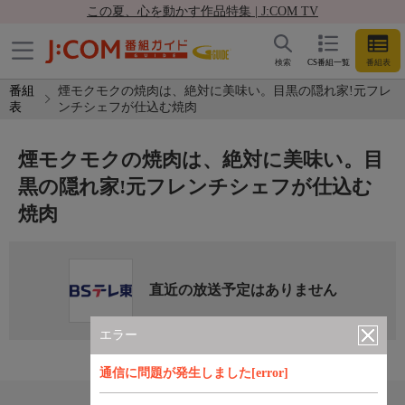
この夏、心を動かす作品特集 | J:COM TV
検索
CS番組一覧
番組表
番組
煙モクモクの焼肉は、絶対に美味い。目黒の隠れ家!元フレ
表
ンチシェフが仕込む焼肉
煙モクモクの焼肉は、絶対に美味い。目
黒の隠れ家!元フレンチシェフが仕込む
焼肉
直近の放送予定はありません
エラー
通信に問題が発生しました[error]