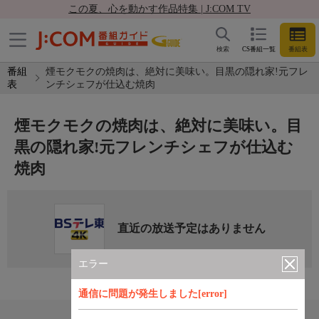
この夏、心を動かす作品特集 | J:COM TV
検索
CS番組一覧
番組表
番組
煙モクモクの焼肉は、絶対に美味い。目黒の隠れ家!元フレ
表
ンチシェフが仕込む焼肉
煙モクモクの焼肉は、絶対に美味い。目
黒の隠れ家!元フレンチシェフが仕込む
焼肉
直近の放送予定はありません
エラー
通信に問題が発生しました[error]