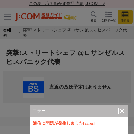
この夏、心を動かす作品特集 | J:COM TV
検索
CS番組一覧
番組表
番組
突撃!ストリートシェフ @ロサンゼルス ヒスパニック代
表
表
突撃!ストリートシェフ @ロサンゼルス
ヒスパニック代表
直近の放送予定はありません
エラー
通信に問題が発生しました[error]