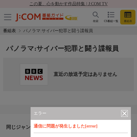
この夏、心を動かす作品特集 | J:COM TV
検索
CS番組一覧
番組表
番組表
パノラマ:サイバー犯罪と闘う諜報員
パノラマ:サイバー犯罪と闘う諜報員
直近の放送予定はありません
エラー
通信に問題が発生しました[error]
同じジャンルのおすすめ番組