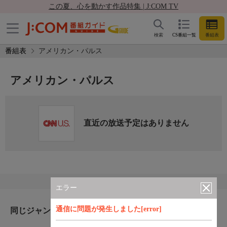
この夏、心を動かす作品特集 | J:COM TV
検索
CS番組一覧
番組表
番組表
アメリカン・パルス
アメリカン・パルス
直近の放送予定はありません
エラー
通信に問題が発生しました[error]
同じジャンルのおすすめ番組