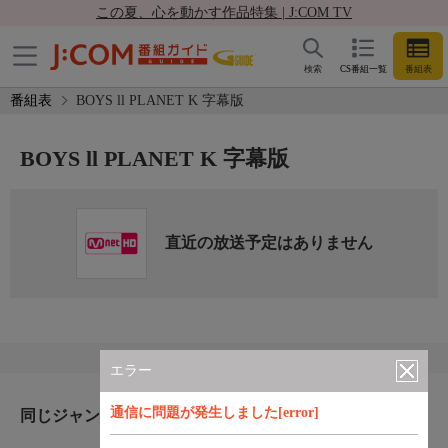
この夏、心を動かす作品特集 | J:COM TV
検索
CS番組一覧
番組表
番組表
BOYS ll PLANET K 字幕版
BOYS ll PLANET K 字幕版
直近の放送予定はありません
エラー
通信に問題が発生しました[error]
同じジャンルのおすすめ番組