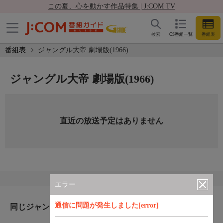
この夏、心を動かす作品特集 | J:COM TV
検索
CS番組一覧
番組表
番組表
ジャングル大帝 劇場版(1966)
ジャングル大帝 劇場版(1966)
直近の放送予定はありません
エラー
通信に問題が発生しました[error]
同じジャンルのおすすめ番組