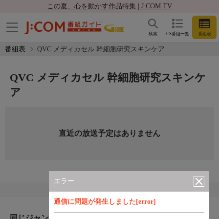
この夏、心を動かす作品特集 | J:COM TV
検索
CS番組一覧
番組表
番組表
QVC メディカセル 幹細胞研究スキンケア
QVC メディカセル 幹細胞研究スキンケ
ア
直近の放送予定はありません
エラー
通信に問題が発生しました[error]
同じジャンルのおすすめ番組