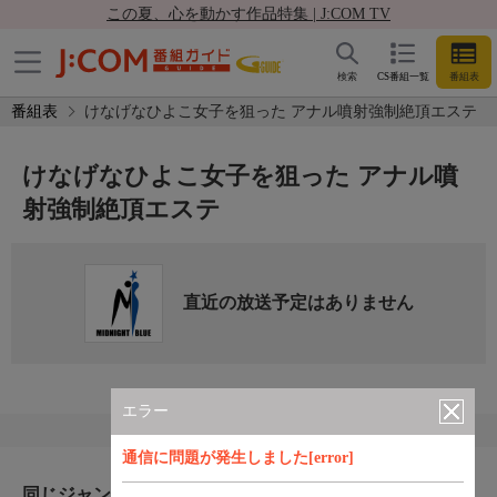
この夏、心を動かす作品特集 | J:COM TV
検索
CS番組一覧
番組表
番組表
けなげなひよこ女子を狙った アナル噴射強制絶頂エステ
けなげなひよこ女子を狙った アナル噴
射強制絶頂エステ
直近の放送予定はありません
エラー
通信に問題が発生しました[error]
同じジャンルのおすすめ番組