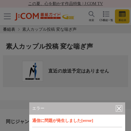
この夏、心を動かす作品特集 | J:COM TV
検索
CS番組一覧
番組表
番組表
素人カップル投稿 変な喘ぎ声
素人カップル投稿 変な喘ぎ声
直近の放送予定はありません
エラー
通信に問題が発生しました[error]
同じジャンルのおすすめ番組