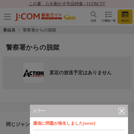
この夏、心を動かす作品特集 | J:COM TV
検索
CS番組一覧
番組表
番組表
警察署からの脱獄
警察署からの脱獄
直近の放送予定はありません
エラー
通信に問題が発生しました[error]
同じジャンルのおすすめ番組