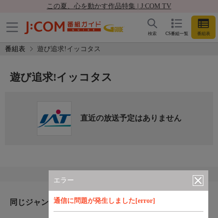
この夏、心を動かす作品特集 | J:COM TV
検索
CS番組一覧
番組表
番組表
遊び追求!イッコタス
遊び追求!イッコタス
直近の放送予定はありません
エラー
通信に問題が発生しました[error]
同じジャンルのおすすめ番組