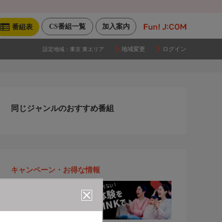
CS番組一覧
加入案内
番組表
地域変更
ログイン
設定地域：
東京 東エリア
同じジャンルのおすすめ番組
キャンペーン・お得な情報