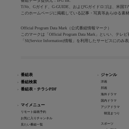
番組データ提供元：IPG Inc.
TiVo、Gガイド、G-GUIDE、およびGガイドロゴは、米国T
このホームページに掲載している記事・写真等あらゆる素
Official Program Data Mark（公式番組情報マーク）
このマークは「Official Program Data Mark」といい
「SI(Service Information)情報」を利用したサービ
番組表
ジャンル
番組検索
洋画
邦画
番組表・チラシPDF
海外ドラマ
国内ドラマ
マイメニュー
アジアドラマ
リモート録画予約
韓流まつり
お気に入りチャンネル
スポーツ
見たい番組一覧