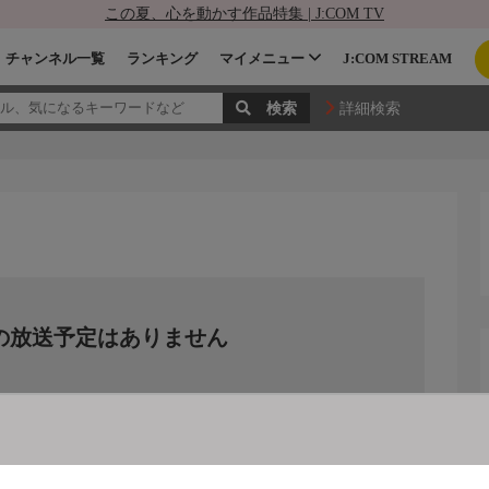
この夏、心を動かす作品特集 | J:COM TV
チャンネル一覧
ランキング
マイメニュー
J:COM STREAM
詳細検索
の放送予定はありません