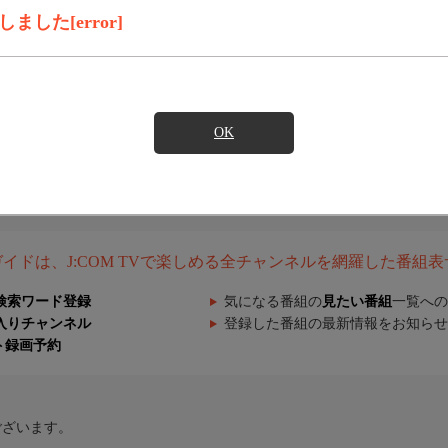
した[error]
OK
組ガイドは、J:COM TVで楽しめる全チャンネルを網羅した番組
検索ワード登録
気になる番組の
見たい番組
一覧への
入りチャンネル
登録した番組の最新情報をお知らせ
ト録画予約
ございます。