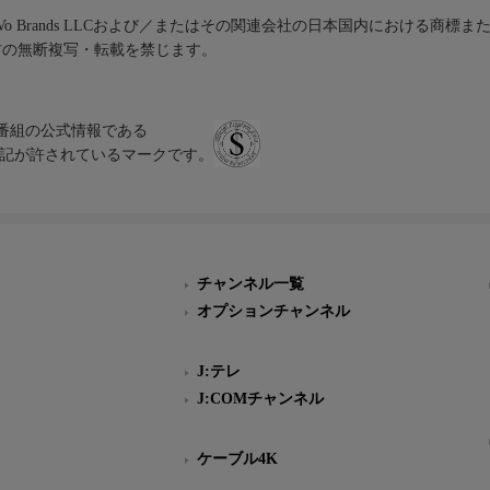
iVo Brands LLCおよび／またはその関連会社の日本国内における商標
材の無断複写・転載を禁じます。
、テレビ番組の公式情報である
スにのみ表記が許されているマークです。
チャンネル一覧
オプションチャンネル
J:テレ
J:COMチャンネル
ケーブル4K