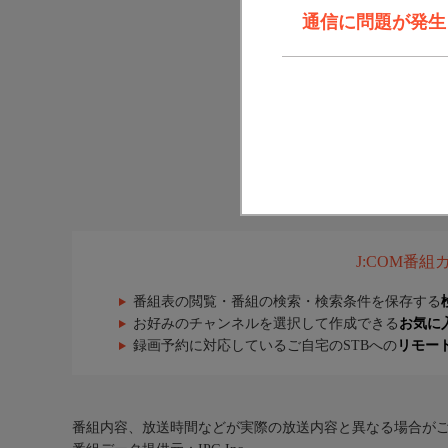
通信に問題が発生しま
J:COM番
番組表の閲覧・番組の検索・検索条件を保存する
お好みのチャンネルを選択して作成できる
お気に
録画予約に対応しているご自宅のSTBへの
リモー
番組内容、放送時間などが実際の放送内容と異なる場合が