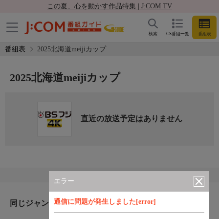
この夏、心を動かす作品特集 | J:COM TV
検索
CS番組一覧
番組表
番組表
2025北海道meijiカップ
2025北海道meijiカップ
直近の放送予定はありません
エラー
通信に問題が発生しました[error]
同じジャンルのおすすめ番組