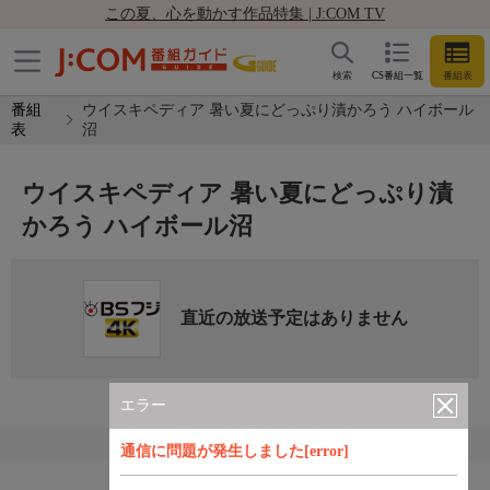
この夏、心を動かす作品特集 | J:COM TV
検索
CS番組一覧
番組表
番組
ウイスキペディア 暑い夏にどっぷり漬かろう ハイボール
表
沼
ウイスキペディア 暑い夏にどっぷり漬
かろう ハイボール沼
直近の放送予定はありません
エラー
通信に問題が発生しました[error]