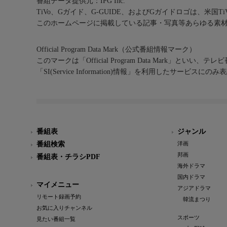
番組データ提供元：IPG Inc.
TiVo、Gガイド、G-GUIDE、およびGガイドロゴは、米国T
このホームページに掲載している記事・写真等あらゆる素
Official Program Data Mark（公式番組情報マーク）
このマークは「Official Program Data Mark」といい
「SI(Service Information)情報」を利用したサービ
番組表
ジャンル
番組検索
洋画
邦画
番組表・チラシPDF
海外ドラマ
国内ドラマ
マイメニュー
アジアドラマ
リモート録画予約
韓流まつり
お気に入りチャンネル
スポーツ
見たい番組一覧