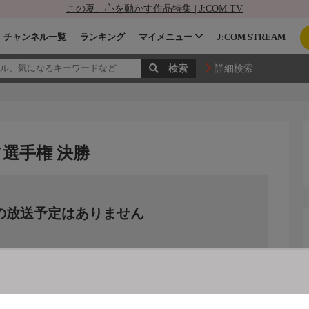
この夏、心を動かす作品特集 | J:COM TV
チャンネル一覧
ランキング
マイメニュー
J:COM STREAM
詳細検索
フ選手権 決勝
の放送予定はありません