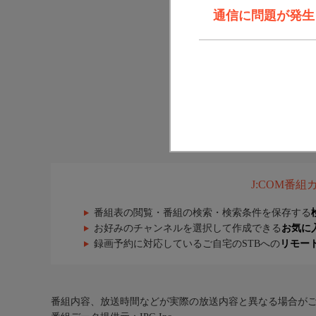
通信に問題が発生しま
J:COM番
番組表の閲覧・番組の検索・検索条件を保存する
お好みのチャンネルを選択して作成できる
お気に
録画予約に対応しているご自宅のSTBへの
リモー
番組内容、放送時間などが実際の放送内容と異なる場合が