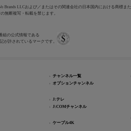
iVo Brands LLCおよび／またはその関連会社の日本国内における商標
材の無断複写・転載を禁じます。
、テレビ番組の公式情報である
スにのみ表記が許されているマークです。
チャンネル一覧
オプションチャンネル
J:テレ
J:COMチャンネル
ケーブル4K