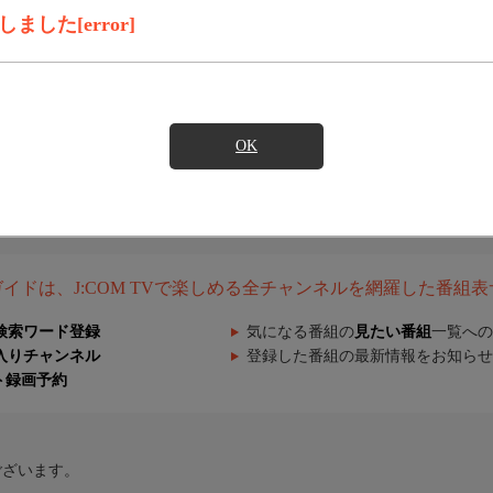
した[error]
OK
組ガイドは、J:COM TVで楽しめる全チャンネルを網羅した番組
検索ワード登録
気になる番組の
見たい番組
一覧への
入りチャンネル
登録した番組の最新情報をお知らせ
ト録画予約
ございます。