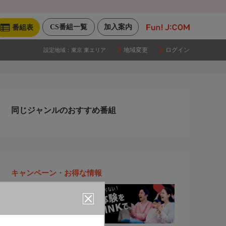
CS番組一覧
加入案内
番組表
地域変更
ログイン
設定地域：
東京 東エリア
同じジャンルのおすすめ番組
キャンペーン・お得な情報