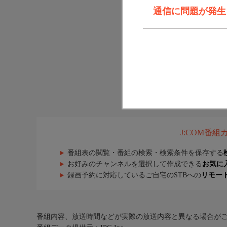
通信に問題が発生しま
J:COM番
番組表の閲覧・番組の検索・検索条件を保存する
お好みのチャンネルを選択して作成できる
お気に
録画予約に対応しているご自宅のSTBへの
リモー
番組内容、放送時間などが実際の放送内容と異なる場合が