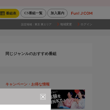
CS番組一覧
加入案内
番組表
地域変更
ログイン
設定地域：
東京 東エリア
同じジャンルのおすすめ番組
キャンペーン・お得な情報