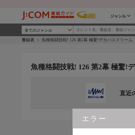
ジャンル
番組表
魚種格闘技戦! 126 第2幕 極驚!デカバスドリーム
魚種格闘技戦! 126 第2幕 極
直近
エラー