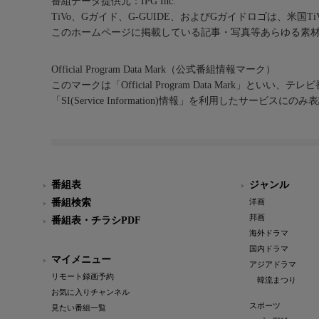
番組データ提供元：IPG Inc.
TiVo、Gガイド、G-GUIDE、およびGガイドロゴは、米国T
このホームページに掲載している記事・写真等あらゆる素
Official Program Data Mark（公式番組情報マーク）
このマークは「Official Program Data Mark」といい
「SI(Service Information)情報」を利用したサービ
番組表
ジャンル
番組検索
洋画
邦画
番組表・チラシPDF
海外ドラマ
国内ドラマ
マイメニュー
アジアドラマ
リモート録画予約
韓流まつり
お気に入りチャンネル
スポーツ
見たい番組一覧