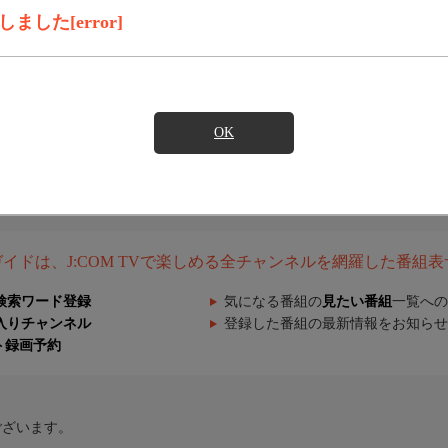
した[error]
OK
組ガイドは、J:COM TVで楽しめる全チャンネルを網羅した番組
検索ワード登録
気になる番組の
見たい番組
一覧への
入りチャンネル
登録した番組の最新情報をお知らせ
ト録画予約
ございます。