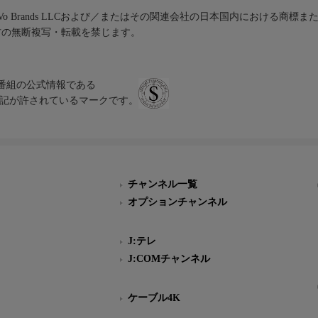
iVo Brands LLCおよび／またはその関連会社の日本国内における商標
材の無断複写・転載を禁じます。
、テレビ番組の公式情報である
スにのみ表記が許されているマークです。
チャンネル一覧
オプションチャンネル
J:テレ
J:COMチャンネル
ケーブル4K