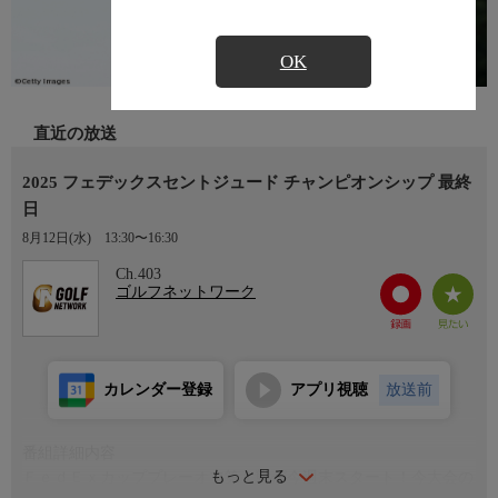
OK
直近の放送
2025 フェデックスセントジュード チャンピオンシップ 最終
日
8月12日(水)
13:30〜16:30
Ch.403
ゴルフネットワーク
カレンダー登録
アプリ視聴
放送前
番組詳細内容
もっと見る
ＦｅｄＥｘカッププレーオフ第１戦が今週末スタート！今大会の