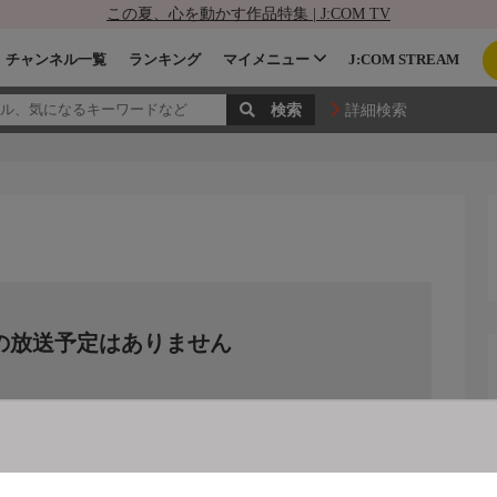
この夏、心を動かす作品特集 | J:COM TV
チャンネル一覧
ランキング
マイメニュー
J:COM STREAM
詳細検索
の放送予定はありません