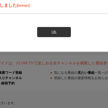
した[error]
OK
組ガイドは、J:COM TVで楽しめる全チャンネルを網羅した番組
検索ワード登録
気になる番組の
見たい番組
一覧への
入りチャンネル
登録した番組の最新情報をお知らせ
ト録画予約
ございます。