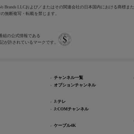
iVo Brands LLCおよび／またはその関連会社の日本国内における商標
材の無断複写・転載を禁じます。
、テレビ番組の公式情報である
スにのみ表記が許されているマークです。
チャンネル一覧
オプションチャンネル
J:テレ
J:COMチャンネル
ケーブル4K