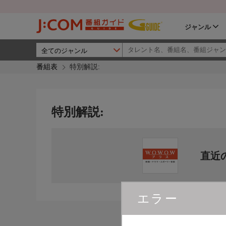
ジャンル
番組表
特別解説:
特別解説:
直近
エラー