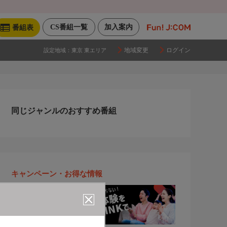
CS番組一覧
加入案内
番組表
地域変更
ログイン
設定地域：
東京 東エリア
同じジャンルのおすすめ番組
キャンペーン・お得な情報