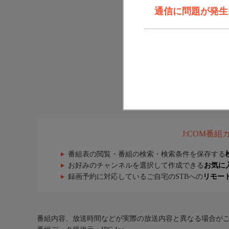
通信に問題が発生しま
J:COM番
番組表の閲覧・番組の検索・検索条件を保存する
お好みのチャンネルを選択して作成できる
お気に
録画予約に対応しているご自宅のSTBへの
リモー
番組内容、放送時間などが実際の放送内容と異なる場合が