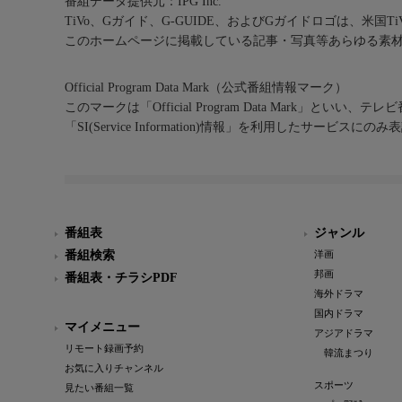
番組データ提供元：IPG Inc.
TiVo、Gガイド、G-GUIDE、およびGガイドロゴは、米国T
このホームページに掲載している記事・写真等あらゆる素
Official Program Data Mark（公式番組情報マーク）
このマークは「Official Program Data Mark」といい
「SI(Service Information)情報」を利用したサービ
番組表
ジャンル
番組検索
洋画
邦画
番組表・チラシPDF
海外ドラマ
国内ドラマ
マイメニュー
アジアドラマ
リモート録画予約
韓流まつり
お気に入りチャンネル
スポーツ
見たい番組一覧