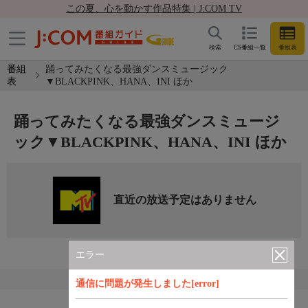
この夏、心を動かす作品特集 | J:COM TV
検索
CS番組一覧
番組表
番組
踊ってみたくなる最強ダンスミュージック
表
▼BLACKPINK、HANA、INI ほか
踊ってみたくなる最強ダンスミュージ
ック▼BLACKPINK、HANA、INI ほか
直近の放送予定はありません
エラー
通信に問題が発生しました[error]