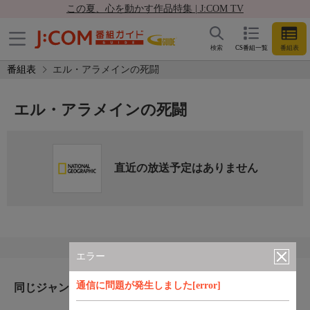
この夏、心を動かす作品特集 | J:COM TV
検索
CS番組一覧
番組表
番組表
エル・アラメインの死闘
エル・アラメインの死闘
直近の放送予定はありません
エラー
通信に問題が発生しました[error]
同じジャンルのおすすめ番組