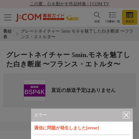
この夏、心を動かす作品特集 | J:COM TV
検索
CS番組一覧
番組表
番組
グレートネイチャー 5min.モネを魅了した白き断崖 〜フラ
表
ンス・エトルタ〜
グレートネイチャー 5min.モネを魅了し
た白き断崖 〜フランス・エトルタ〜
直近の放送予定はありません
エラー
通信に問題が発生しました[error]