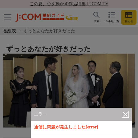
この夏、心を動かす作品特集 | J:COM TV
検索
CS番組一覧
番組表
番組表
ずっとあなたが好きだった
ずっとあなたが好きだった
エラー
通信に問題が発生しました[error]