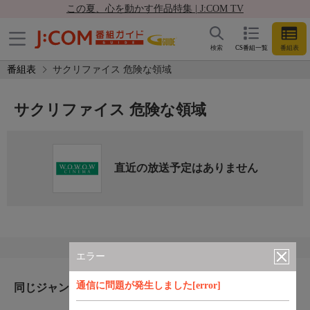
この夏、心を動かす作品特集 | J:COM TV
検索
CS番組一覧
番組表
番組表
サクリファイス 危険な領域
サクリファイス 危険な領域
直近の放送予定はありません
エラー
通信に問題が発生しました[error]
同じジャンルのおすすめ番組