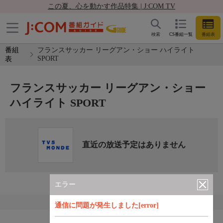
この夏、心を動かす作品特集 | J:COM TV
検索
CS番組一覧
番組表
番組
フランスサッカー リーグアン・ショー ハイライト
SPORT
表
フランスサッカー リーグアン・ショー
ハイライト SPORT
直近の放送予定はありません
エラー
通信に問題が発生しました[error]