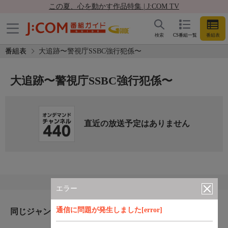
この夏、心を動かす作品特集 | J:COM TV
検索
CS番組一覧
番組表
番組表
大追跡〜警視庁SSBC強行犯係〜
大追跡〜警視庁SSBC強行犯係〜
直近の放送予定はありません
エラー
通信に問題が発生しました[error]
同じジャンルのおすすめ番組