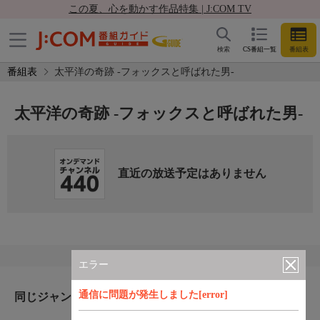
この夏、心を動かす作品特集 | J:COM TV
検索
CS番組一覧
番組表
番組表
太平洋の奇跡 -フォックスと呼ばれた男-
太平洋の奇跡 -フォックスと呼ばれた男-
直近の放送予定はありません
エラー
通信に問題が発生しました[error]
同じジャンルのおすすめ番組