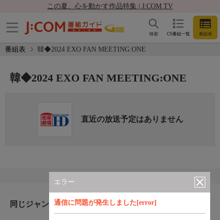
この夏、心を動かす作品特集 | J:COM TV
検索
CS番組一覧
番組表
番組表
韓◆2024 EXO FAN MEETING:ONE
韓◆2024 EXO FAN MEETING:ONE
直近の放送予定はありません
エラー
通信に問題が発生しました[error]
同じジャンルのおすすめ番組