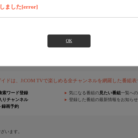
した[error]
OK
組ガイドは、J:COM TVで楽しめる全チャンネルを網羅した番組
検索ワード登録
気になる番組の
見たい番組
一覧への
入りチャンネル
登録した番組の最新情報をお知らせ
ト録画予約
ございます。