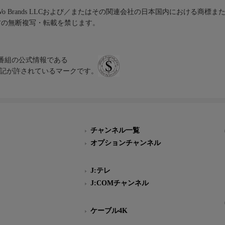
iVo Brands LLCおよび／またはその関連会社の日本国内における商標
材の無断複写・転載を禁じます。
、テレビ番組の公式情報である
スにのみ表記が許されているマークです。
チャンネル一覧
オプションチャンネル
J:テレ
J:COMチャンネル
ケーブル4K