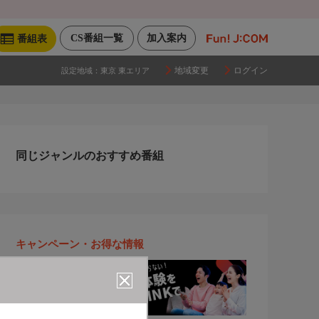
CS番組一覧
加入案内
番組表
地域変更
ログイン
設定地域：
東京 東エリア
同じジャンルのおすすめ番組
キャンペーン・お得な情報