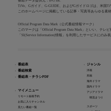
番組データ提供元：IPG Inc.
TiVo、Gガイド、G-GUIDE、およびGガイドロゴは、米国T
このホームページに掲載している記事・写真等あらゆる素
Official Program Data Mark（公式番組情報マーク）
このマークは「Official Program Data Mark」といい
「SI(Service Information)情報」を利用したサービ
番組表
ジャンル
番組検索
洋画
邦画
番組表・チラシPDF
海外ドラマ
国内ドラマ
マイメニュー
アジアドラマ
リモート録画予約
韓流まつり
お気に入りチャンネル
スポーツ
見たい番組一覧