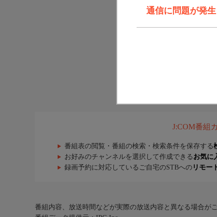
通信に問題が発生しま
J:COM番
番組表の閲覧・番組の検索・検索条件を保存する
お好みのチャンネルを選択して作成できる
お気に
録画予約に対応しているご自宅のSTBへの
リモー
番組内容、放送時間などが実際の放送内容と異なる場合が